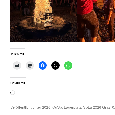
Teilen mit:
Gefällt mir:
Wird
geladen …
Veröffentlicht unter
2026
,
GuSp
,
Lagerplatz
,
SoLa 2026 Graz10