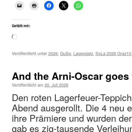
Gefällt mir:
Wird
geladen …
Veröffentlicht unter
2026
,
GuSp
,
Lagerplatz
,
SoLa 2026 Graz10
And the Arni-Oscar goes
Veröffentlicht am
20. Juli 2026
Den roten Lagerfeuer-Teppich
Abend ausgerollt. Die 4 neu er
ihre Prämiere und wurden der
gab es zig-tausende Verleihu