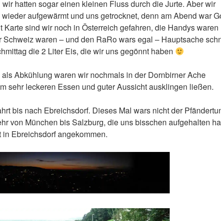
ir hatten sogar einen kleinen Fluss durch die Jurte. Aber wir
le wieder aufgewärmt und uns getrocknet, denn am Abend war G
 Karte sind wir noch in Österreich gefahren, die Handys waren
er Schweiz waren – und den RaRo wars egal – Hauptsache schn
hmittag die 2 Liter Eis, die wir uns gegönnt haben
als Abkühlung waren wir nochmals in der Dornbirner Ache
 sehr leckeren Essen und guter Aussicht ausklingen ließen.
rt bis nach Ebreichsdorf. Dieses Mal wars nicht der Pfändertun
 von München bis Salzburg, die uns bisschen aufgehalten ha
ut in Ebreichsdorf angekommen.