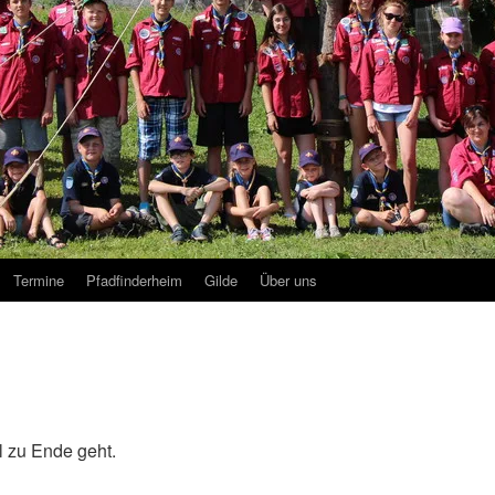
Termine
Pfadfinderheim
Gilde
Über uns
 zu Ende geht.