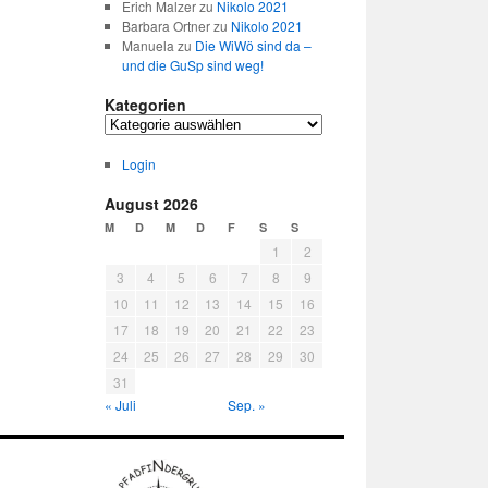
Erich Malzer
zu
Nikolo 2021
Barbara Ortner
zu
Nikolo 2021
Manuela
zu
Die WiWö sind da –
und die GuSp sind weg!
Kategorien
Kategorien
Login
August 2026
M
D
M
D
F
S
S
1
2
3
4
5
6
7
8
9
10
11
12
13
14
15
16
17
18
19
20
21
22
23
24
25
26
27
28
29
30
31
« Juli
Sep. »