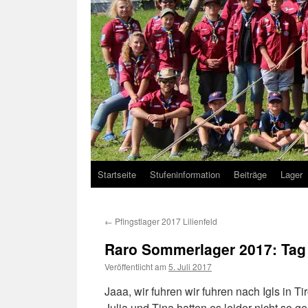
Startseite
Stufeninformation
Beiträge
Lager
←
Pfingstlager 2017 Lilienfeld
Raro Sommerlager 2017: Tag 
Veröffentlicht am
5. Juli 2017
Jaaa, wir fuhren wir fuhren nach Igls in 
Julia und Tina hatten es leider nicht so 