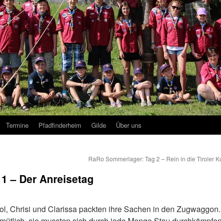
Termine
Pfadfinderheim
Gilde
Über uns
RaRo Sommerlager: Tag 2 – Rein in die Tiroler K
1 – Der Anreisetag
Tirol, Chrisi und Clarissa packten ihre Sachen in den Zugwaggon.
gemütlich, sie mussten sich durch jede Menge Stau durchkämpfen