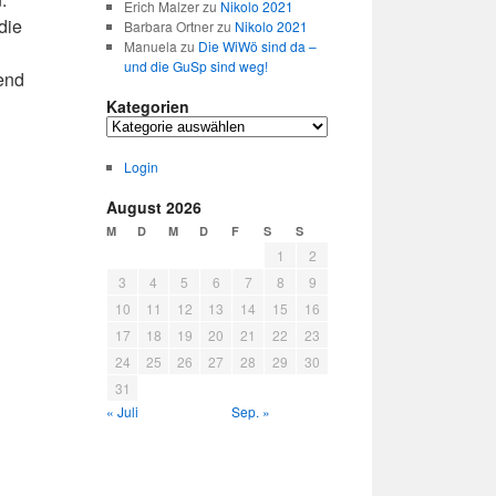
Erich Malzer
zu
Nikolo 2021
die
Barbara Ortner
zu
Nikolo 2021
Manuela
zu
Die WiWö sind da –
und die GuSp sind weg!
end
Kategorien
Kategorien
Login
August 2026
M
D
M
D
F
S
S
1
2
3
4
5
6
7
8
9
10
11
12
13
14
15
16
17
18
19
20
21
22
23
24
25
26
27
28
29
30
31
« Juli
Sep. »