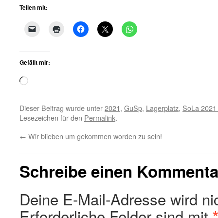
Teilen mit:
Gefällt mir:
Wird
geladen …
Dieser Beitrag wurde unter
2021
,
GuSp
,
Lagerplatz
,
SoLa 2021 
Lesezeichen für den
Permalink
.
←
Wir blieben um gekommen worden zu sein!
Schreibe einen Kommenta
Deine E-Mail-Adresse wird nich
Erforderliche Felder sind mit