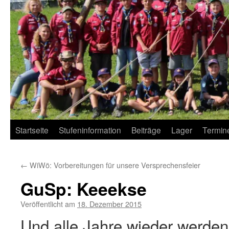
Startseite
Stufeninformation
Beiträge
Lager
Termin
←
WiWö: Vorbereitungen für unsere Versprechensfeier
GuSp: Keeekse
Veröffentlicht am
18. Dezember 2015
Und alle Jahre wieder werden