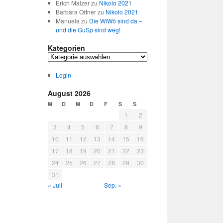
Erich Malzer
zu
Nikolo 2021
Barbara Ortner
zu
Nikolo 2021
Manuela
zu
Die WiWö sind da –
und die GuSp sind weg!
Kategorien
Kategorien
Login
August 2026
M
D
M
D
F
S
S
1
2
3
4
5
6
7
8
9
10
11
12
13
14
15
16
17
18
19
20
21
22
23
24
25
26
27
28
29
30
31
« Juli
Sep. »