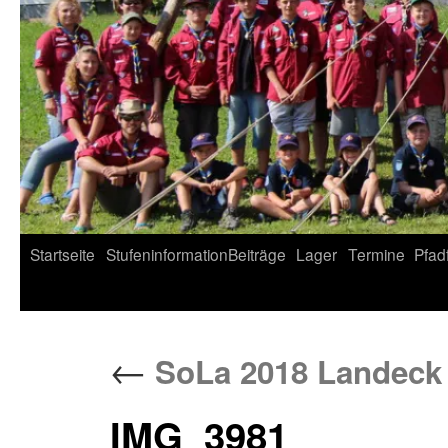
Startseite
Stufeninformation
Beiträge
Lager
Termine
Pfad
←
SoLa 2018 Landeck 
IMG_3981