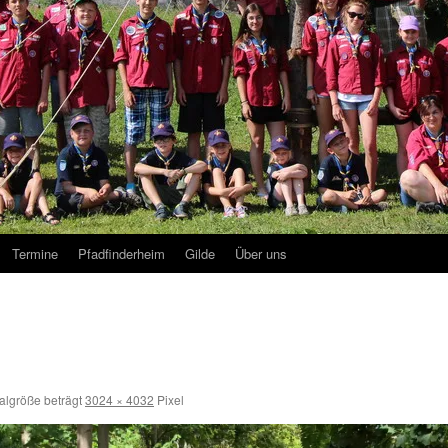
Termine
Pfadfinderheim
Gilde
Über uns
nalgröße beträgt
3024 × 4032
Pixel