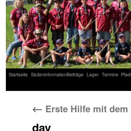
Startseite
Stufeninformation
Beiträge
Lager
Termine
Pfad
←
Erste Hilfe mit dem
dav