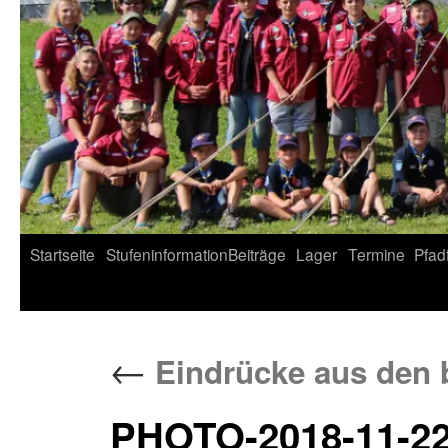
Startseite
Stufeninformation
Beiträge
Lager
Termine
Pfad
←
Eindrücke aus den 
PHOTO-2018-11-22